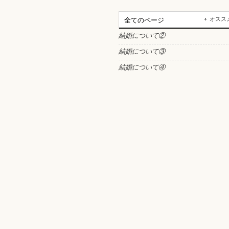
オスス
全てのページ
結婚について②
結婚について③
結婚について④