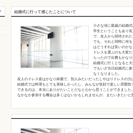
メ
結婚式に行って感じたことについて
小さな頃に親戚の結婚式
学生ということもあり友
で、友人から招待された
でも、それと同時に何を
はどうすれば良いのかな
ドレスを選ぶのも大変だ
らったので出費もかなり
結婚式に行くとなると大
でもいざ当日結婚式に参
なくなりました。
友人のドレス姿はかなり綺麗で、別人みたいだったしやはりドレスの力
結婚式では料理もとても美味しかったし、みんなが笑顔で楽しい雰囲気
できるのは、本当にありがたいことだなと心から思うことができました
なかなか参加する機会は多くはないかもしれませんが、またいきたいと